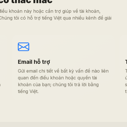
iều khoản này hoặc cần trợ giúp về tài khoản,
Chúng tôi có hỗ trợ tiếng Việt qua nhiều kênh để giải
Email hỗ trợ
Gửi email chi tiết về bất kỳ vấn đề nào liên
quan đến điều khoản hoặc quyền tài
n
khoản của bạn; chúng tôi trả lời bằng
tiếng Việt.
t