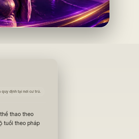
quy định tại nơi cư trú.
 thể thao theo
ộ tuổi theo pháp