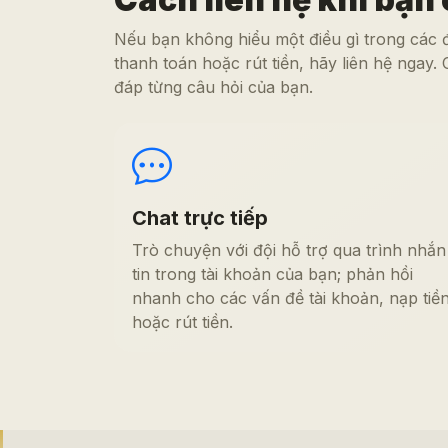
Nếu bạn không hiểu một điều gì trong các đ
thanh toán hoặc rút tiền, hãy liên hệ ngay. 
đáp từng câu hỏi của bạn.
Chat trực tiếp
Trò chuyện với đội hỗ trợ qua trình nhắn
tin trong tài khoản của bạn; phản hồi
nhanh cho các vấn đề tài khoản, nạp tiề
hoặc rút tiền.