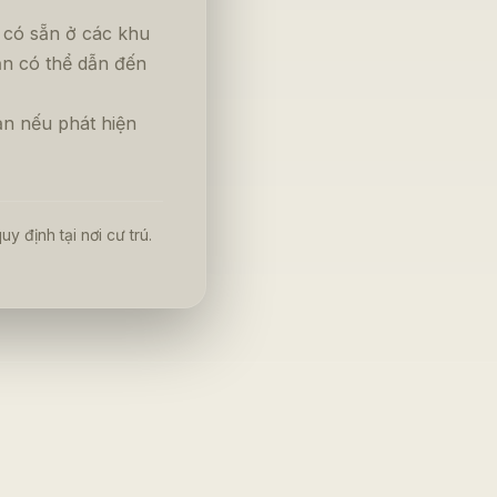
 có sẵn ở các khu
ản có thể dẫn đến
ản nếu phát hiện
y định tại nơi cư trú.