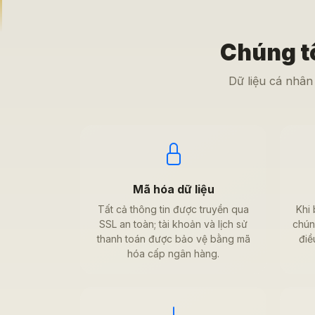
Chúng tô
Dữ liệu cá nhân
Mã hóa dữ liệu
Tất cả thông tin được truyền qua
Khi 
SSL an toàn; tài khoản và lịch sử
chún
thanh toán được bảo vệ bằng mã
điề
hóa cấp ngân hàng.