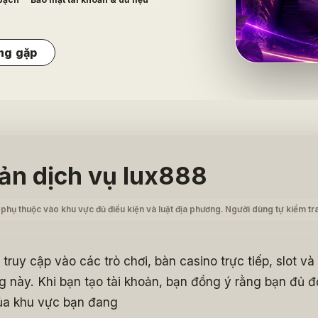
ng gặp
ản dịch vụ lux888
 phụ thuộc vào khu vực đủ điều kiện và luật địa phương. Người dùng tự kiểm tra 
ruy cập vào các trò chơi, bàn casino trực tiếp, slot và
ng này. Khi bạn tạo tài khoản, bạn đồng ý rằng bạn đủ đ
của khu vực bạn đang