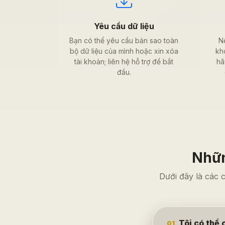
Yêu cầu dữ liệu
Bạn có thể yêu cầu bản sao toàn
N
bộ dữ liệu của mình hoặc xin xóa
kh
tài khoản; liên hệ hỗ trợ để bắt
hã
đầu.
Nhữn
Dưới đây là các 
Tôi có thể 
01