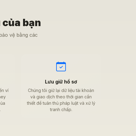
u của bạn
 bảo vệ bằng các
Lưu giữ hồ sơ
ến ví
Chúng tôi giữ lại dữ liệu tài khoản
ney
và giao dịch theo thời gian cần
của
thiết để tuân thủ pháp luật và xử lý
.
tranh chấp.